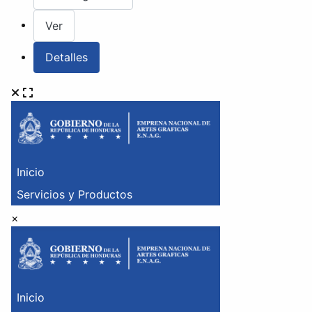
Ver
Detalles
×