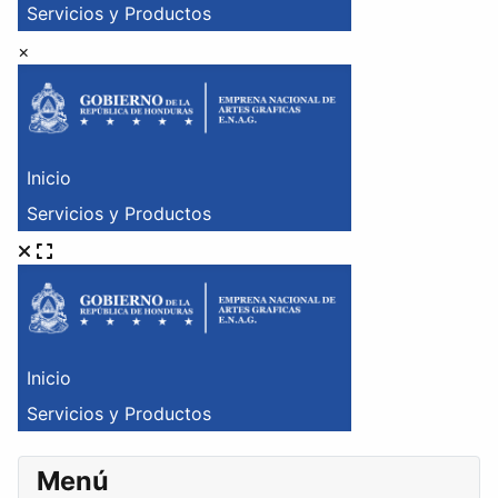
×
Menú