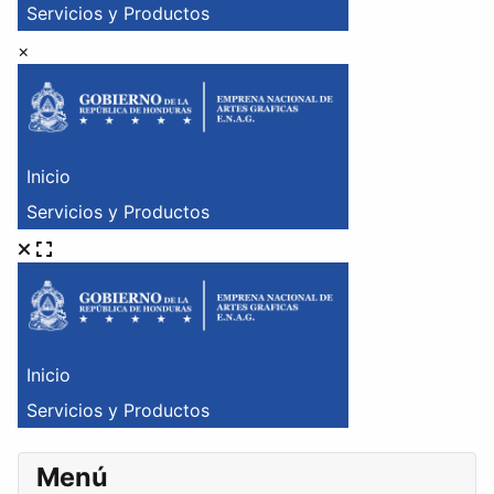
×
Menú